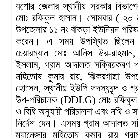
যশোর জেলার স্থানীয় সরকার বিভা
মোঃ রফিকুল হাসান। সোমবার ( ২০ 
উপজেলার ১১ নং বাঁকড়া ইউনিয়ন পরিষদে
করেন। এ সময় উপস্থিত ছিলেন ব
চেয়ারম্যান মোঃ আনিস উর-রাহমান
ইসলাম, গ্রাম আদালত সক্রিয়করণ প্রকল
মহিতোষ কুমার রায়, ঝিকরগাছা উপজ
হোসেন, স্থানীয় ইউপি সদস্যবৃন্দ ও গ্
উপ-পরিচালক (DDLG) মোঃ রফিকুল 
ও বিধি অনুযায়ী পরিচালনা এবং নথি ও
নির্দেশ দেন। এসময় গ্রাম আদালত সক্রি
ম্যানেজার মহিতোষ কুমার রায় গ্রা