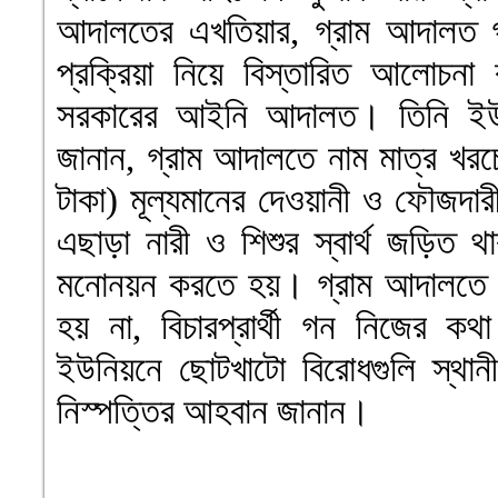
আদালতের এখতিয়ার, গ্রাম আদালত 
প্রক্রিয়া নিয়ে বিস্তারিত আলোচন
সরকারের আইনি আদালত। তিনি ইউপি
জানান, গ্রাম আদালতে নাম মাত্র খরচ
টাকা) মূল্যমানের দেওয়ানী ও ফৌজদার
এছাড়া নারী ও শিশুর স্বার্থ জড়িত থ
মনোনয়ন করতে হয়। গ্রাম আদালতে
হয় না, বিচারপ্রার্থী গন নিজের 
ইউনিয়নে ছোটখাটো বিরোধগুলি স্থান
নিস্পত্তির আহবান জানান।