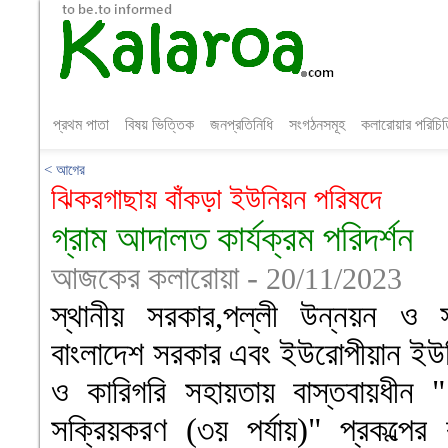
প্রথম পাতা
বিষয় ভিত্তিক
জনপ্রতিনিধি
সংগঠনসমূহ
কলারোয়ার পরিচি
< আগের
ঝিকরগাছায় বাঁকড়া ইউনিয়ন পরিষদে
গ্রাম আদালত কার্যক্রম পরিদর্শন
আজকের কলারোয়া -
20/11/2023
স্থানীয় সরকার,পল্লী উন্নয়ন ও স
বাংলাদেশ সরকার এবং ইউরোপীয়ান ইউ
ও কারিগরি সহায়তায় বাস্তবায়ধীন 
সক্রিয়করণ (৩য় পর্যায়)" প্রকল্পের 