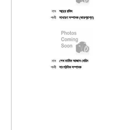
নাম
আব্দুর রকিব
পদবী
সাধারণ সম্পাদক (ভারপ্রাপ্ত)
নাম
শেখ তামিম আজাদ মেরিন
পদবী
সাংগঠনিক সম্পাদক