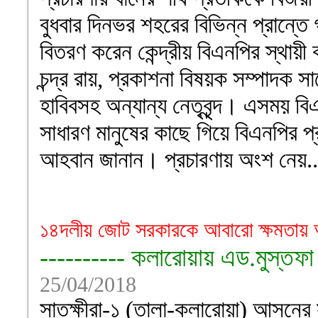
বুধবার দিনভর শহরের বিভিন্ন প্রান্
বিতরণ করেন কেন্দ্রীয় বিএনপির স্থায়ী
চন্দ্র রায়, প্রকাশনা বিষয়ক সম্পাদক 
হাবিবসহ অন্যান্য নেতৃবৃন্দ। এসময় বিএনপ
সাধারণ মানুষের কাছে গিয়ে বিএনপির প্র
আহবান জানান। প্রচারণায় অংশ নেয়..
১৪দলীয় জোট সরকারকে আবারো ক্ষমতায়
---------- কলারোয়ায় এড.মুস্তফা 
25/04/2018
সাতক্ষীরা-১ (তালা-কলারোয়া) আসনের