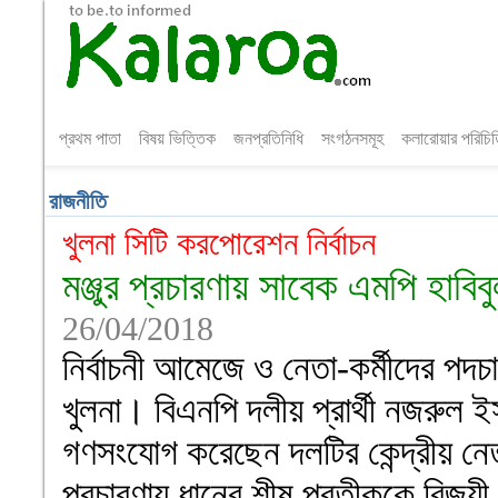
প্রথম পাতা
বিষয় ভিত্তিক
জনপ্রতিনিধি
সংগঠনসমূহ
কলারোয়ার পরিচি
রাজনীতি
খুলনা সিটি করপোরেশন নির্বাচন
মঞ্জুর প্রচারণায় সাবেক এমপি হাবি
26/04/2018
নির্বাচনী আমেজে ও নেতা-কর্মীদের পদচ
খুলনা। বিএনপি দলীয় প্রার্থী নজরুল ইস
গণসংযোগ করেছেন দলটির কেন্দ্রীয় নেতৃবৃ
প্রচারণায় ধানের শীষ প্রতীককে বিজয়ী